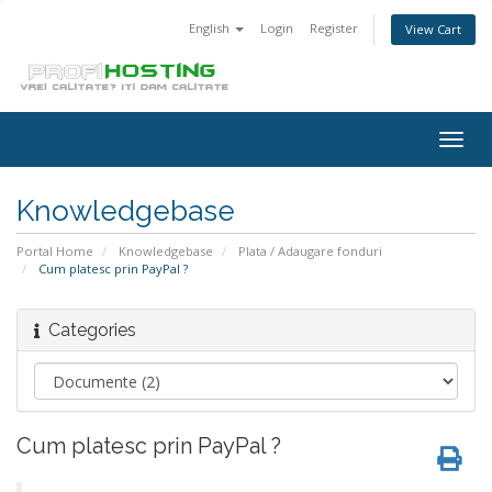
English
Login
Register
View Cart
Togg
navig
Knowledgebase
Portal Home
Knowledgebase
Plata / Adaugare fonduri
Cum platesc prin PayPal ?
Categories
Cum platesc prin PayPal ?