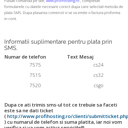
Plasati comanda pe site,
www.profihosting.ro
, completati
formularele cu datele necesare corect dupa care selectati metoda de
plata SMS. Dupa plasarea comenzii vi se va emite o factura proforma
in cont.
Informatii suplimentare pentru plata prin
SMS.
Numar de telefon
Text Mesaj
7575
cs24
7515
cs32
7520
csgo
Dupa ce ati trimis sms-ul tot ce trebuie sa faceti
este sa ne dati ticket
(
http://www.profihosting.ro/clienti/submitticket.ph
) cu numarul de telefon si suma platita, iar noi vom
verifica si va vom activa serviciile!!!