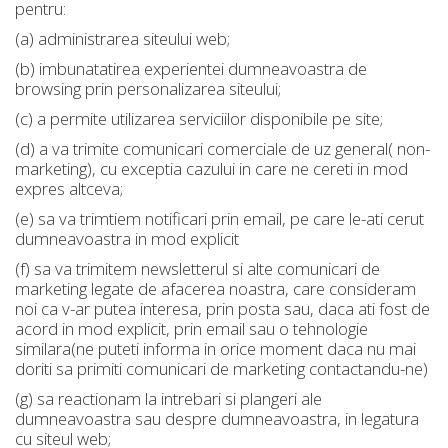
pentru:
(a) administrarea siteului web;
(b) imbunatatirea experientei dumneavoastra de
browsing prin personalizarea siteului;
(c) a permite utilizarea serviciilor disponibile pe site;
(d) a va trimite comunicari comerciale de uz general( non-
marketing), cu exceptia cazului in care ne cereti in mod
expres altceva;
(e) sa va trimtiem notificari prin email, pe care le-ati cerut
dumneavoastra in mod explicit
(f) sa va trimitem newsletterul si alte comunicari de
marketing legate de afacerea noastra, care consideram
noi ca v-ar putea interesa, prin posta sau, daca ati fost de
acord in mod explicit, prin email sau o tehnologie
similara(ne puteti informa in orice moment daca nu mai
doriti sa primiti comunicari de marketing contactandu-ne)
(g) sa reactionam la intrebari si plangeri ale
dumneavoastra sau despre dumneavoastra, in legatura
cu siteul web;