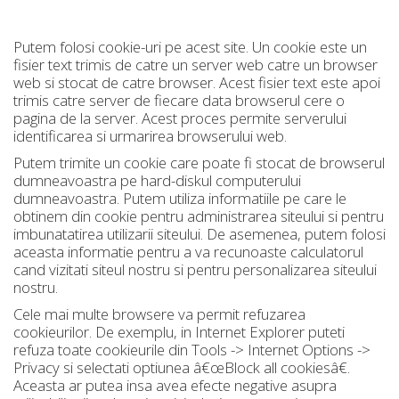
Putem folosi cookie-uri pe acest site. Un cookie este un
fisier text trimis de catre un server web catre un browser
web si stocat de catre browser. Acest fisier text este apoi
trimis catre server de fiecare data browserul cere o
pagina de la server. Acest proces permite serverului
identificarea si urmarirea browserului web.
Putem trimite un cookie care poate fi stocat de browserul
dumneavoastra pe hard-diskul computerului
dumneavoastra. Putem utiliza informatiile pe care le
obtinem din cookie pentru administrarea siteului si pentru
imbunatatirea utilizarii siteului. De asemenea, putem folosi
aceasta informatie pentru a va recunoaste calculatorul
cand vizitati siteul nostru si pentru personalizarea siteului
nostru.
Cele mai multe browsere va permit refuzarea
cookieurilor. De exemplu, in Internet Explorer puteti
refuza toate cookieurile din Tools -> Internet Options ->
Privacy si selectati optiunea â€œBlock all cookiesâ€.
Aceasta ar putea insa avea efecte negative asupra