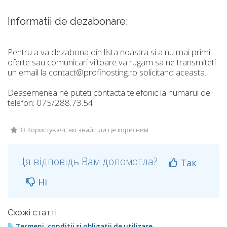
Informatii de dezabonare:
Pentru a va dezabona din lista noastra si a nu mai primi
oferte sau comunicari viitoare va rugam sa ne transmiteti
un email la contact@profihosting.ro solicitand aceasta.
Deasemenea ne puteti contacta telefonic la numarul de
telefon: 075/288.73.54
33 Користувачі, які знайшли це корисним
Ця відповідь Вам допомогла?
Так
Ні
Схожі статті
Termeni, conditii si obligatii de utilizare