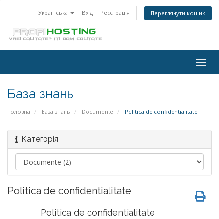
Українська
Вхід
Реєстрація
Переглянути кошик
Togg
navig
База знань
Головна
База знань
Documente
Politica de confidentialitate
Категорія
Politica de confidentialitate
Politica de confidentialitate