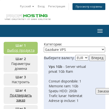
Русский
Вход
Регистрация
Просмотр корзины
Togg
navig
Категории:
Шаг 1
Выбор продукта
Выберите валюту:
Шаг 2
Параметры
Vps 1Gb
- Server virtual
домена
privat 1Gb Ram
Шаг 3
Coreuri disponibile: 1
Настроить
Memorie ram: 1Gb
Шаг 4
Spațiu HDD: 20Gb
Подтвердить
Trafic lunar: Nelimitat
заказ
Adrese ip incluse: 1
Шаг 5