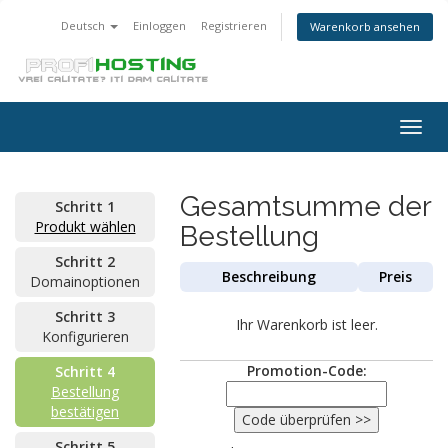
Deutsch
Einloggen
Registrieren
Warenkorb ansehen
Togg
navig
Gesamtsumme der
Schritt 1
Produkt wählen
Bestellung
Schritt 2
Beschreibung
Preis
Domainoptionen
Schritt 3
Ihr Warenkorb ist leer.
Konfigurieren
Promotion-Code:
Schritt 4
Bestellung
bestätigen
Schritt 5